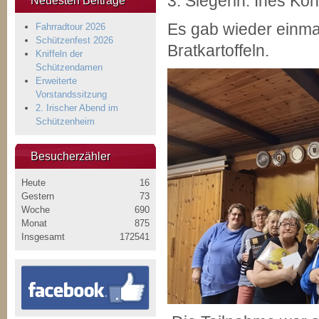
3. Siegerin: Ines Kön
Neuesten Beiträge
Es gab wieder einmal
Fahrradtour 2026
Schützenfest 2026
Bratkartoffeln.
Kniffeln der
Schützendamen
Erweiterte
Vorstandssitzung
2. Irischer Abend im
Schützenheim
Besucherzähler
Heute
16
Gestern
73
Woche
690
Monat
875
Insgesamt
172541