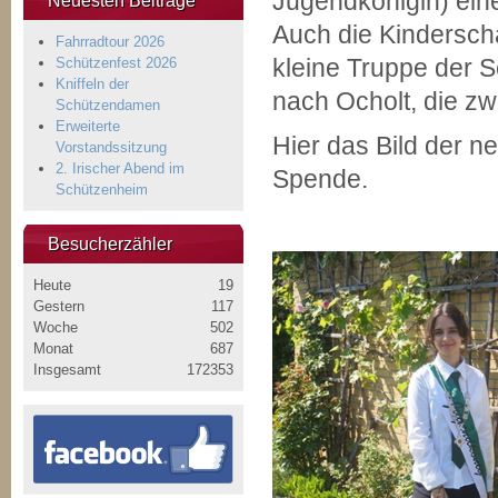
Jugendkönigin) ein
Neuesten Beiträge
Auch die Kindersch
Fahrradtour 2026
kleine Truppe der S
Schützenfest 2026
Kniffeln der
nach Ocholt, die zw
Schützendamen
Erweiterte
Hier das Bild der 
Vorstandssitzung
2. Irischer Abend im
Spende.
Schützenheim
Besucherzähler
Heute
19
Gestern
117
Woche
502
Monat
687
Insgesamt
172353