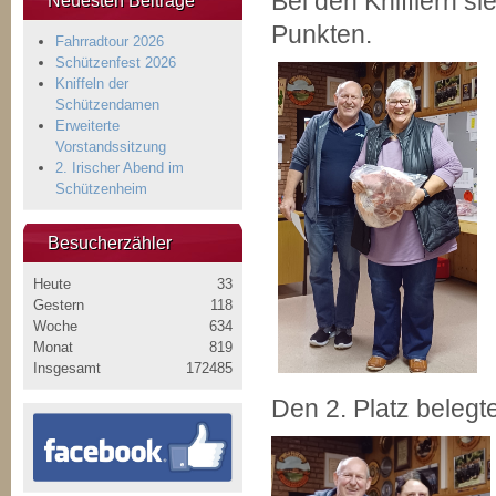
Bei den Knifflern s
Neuesten Beiträge
Punkten.
Fahrradtour 2026
Schützenfest 2026
Kniffeln der
Schützendamen
Erweiterte
Vorstandssitzung
2. Irischer Abend im
Schützenheim
Besucherzähler
Heute
33
Gestern
118
Woche
634
Monat
819
Insgesamt
172485
Den 2. Platz belegt