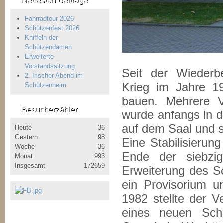
Neuesten Beiträge
Fahrradtour 2026
Schützenfest 2026
Kniffeln der
Schützendamen
Erweiterte
Vorstandssitzung
Seit der Wieder
2. Irischer Abend im
Krieg im Jahre 1
Schützenheim
bauen. Mehrere 
Besucherzähler
wurde anfangs in d
auf dem Saal und s
Heute
36
Gestern
98
Eine Stabilisierung
Woche
36
Ende der siebzi
Monat
993
Insgesamt
172659
Erweiterung des Sc
ein Provisorium u
1982 stellte der 
eines neuen Sch