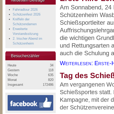
Neuesten Beiträge
Am Sonnabend, 24 N
Fahrradtour 2026
Schützenheim Wasbü
Schützenfest 2026
Kniffeln der
Schießsportleiter a
Schützendamen
Auffrischungslehrgan
Erweiterte
Vorstandssitzung
die wichtigen Grund
2. Irischer Abend im
Schützenheim
und Rettungsarten a
auch die Schulung an
Besucherzähler
Weiterlesen: Erste-H
Heute
34
Gestern
118
Tag des Schie
Woche
635
Monat
820
Am vergangenen Woc
Insgesamt
172486
Schießsportes statt.
Kampagne, mit der 
der Schützenvereine